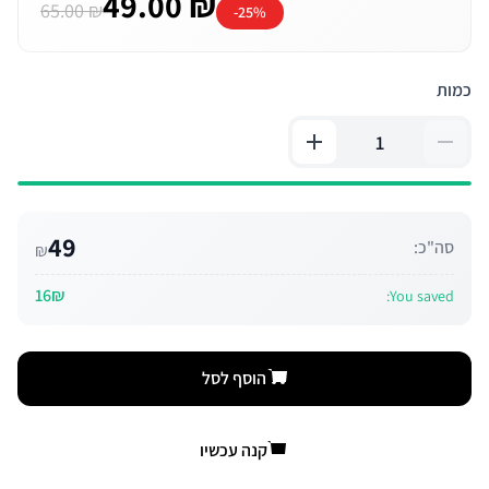
49.00 ₪
65.00 ₪
-25%
כמות
49
סה"כ:
₪
16₪
You saved:
הוסף לסל
קנה עכשיו