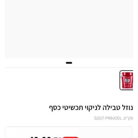
נוזל טבילה לניקוי תכשיטי כסף
מק"ט: S1017-PR8vODL