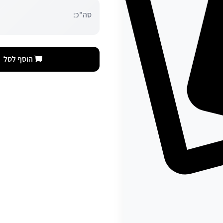
סה"כ:
הוסף לסל