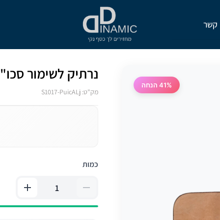
 קשר
נרתיק לשימור סכו"
41% הנחה
מק"ט: S1017-PuicALj
כמות