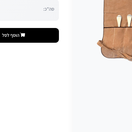
סה"כ:
הוסף לסל