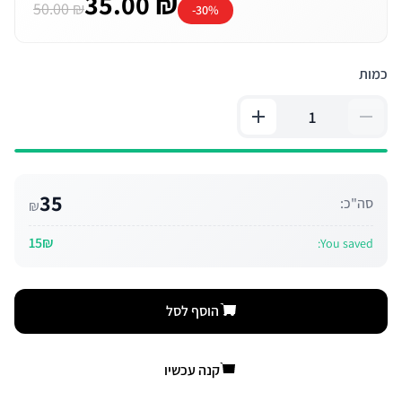
35.00 ₪
50.00 ₪
-30%
כמות
35
סה"כ:
₪
15₪
You saved:
הוסף לסל
קנה עכשיו