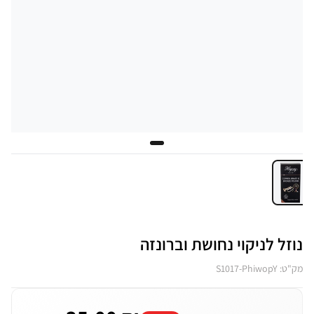
נוזל לניקוי נחושת וברונזה
מק"ט: S1017-PhiwopY