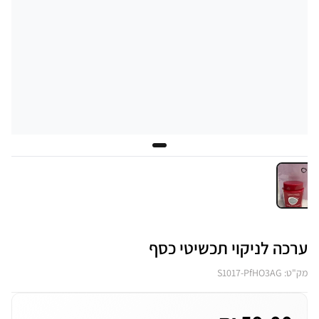
ערכה לניקוי תכשיטי כסף
מק"ט: S1017-PfHO3AG