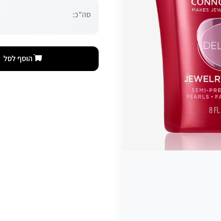
סה"כ:
הוסף לסל